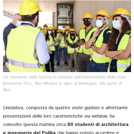
Un momento della lezione in cantiere dell’interramento della linea
ferroviaria F.A.L. Bari-Matera in agro di Modugno, alle porte di
Bari.
L’iniziativa, composta da quattro visite guidate e altrettante
presentazioni delle loro caratteristiche via webinar, ha
coinvolto questa mattina circa
80 studenti di architettura
e ingegneria del Poliba
che hanno potuto accedere e