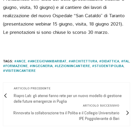
giugno, visita, 10 giugno) e al cantiere dei lavori di
realizzazione del nuovo Ospedale “San Cataldo” di Taranto
(presentazione webinar 15 giugno, visita, 18 giugno 2021).
Le prenotazioni si sono chiuse lo scorso 30 marzo.
TAGS:
#ANCE
,
#ANCEGIOVANIBARIBAT
,
#ARCHITETTURA
,
#DIDATTICA
,
#FAL
,
#FORMAZIONE
,
#INGEGNERIA
,
#LEZIONIINCANTIERE
,
#STUDENTIPOLIBA
,
#VISITEINCANTIERE
ARTICOLO PRECEDENTE
Riapro Lab: gli atenei fanno rete per un nuovo modello di gestione
delle future emergenze in Puglia
ARTICOLO SUCCESSIVO
Rinnovata la collaborazione tra il Poliba e il Collegio Universitario
IPE Poggiolevante di Bari