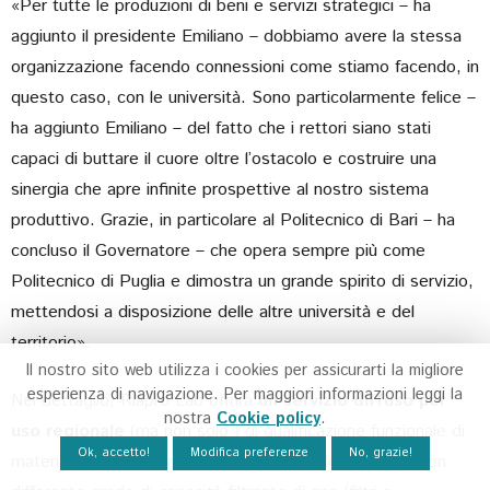
«Per tutte le produzioni di beni e servizi strategici – ha
aggiunto il presidente Emiliano – dobbiamo avere la stessa
organizzazione facendo connessioni come stiamo facendo, in
questo caso, con le università. Sono particolarmente felice –
ha aggiunto Emiliano – del fatto che i rettori siano stati
capaci di buttare il cuore oltre l’ostacolo e costruire una
sinergia che apre infinite prospettive al nostro sistema
produttivo. Grazie, in particolare al Politecnico di Bari – ha
concluso il Governatore – che opera sempre più come
Politecnico di Puglia e dimostra un grande spirito di servizio,
mettendosi a disposizione delle altre università e del
territorio».
Il nostro sito web utilizza i cookies per assicurarti la migliore
esperienza di navigazione. Per maggiori informazioni leggi la
Nel dettaglio, Riapro Lab offrirà
un servizio diffuso per
nostra
Cookie policy
.
uso regionale
(ma non solo ) di qualificazione funzionale di
Ok, accetto!
Modifica preferenze
No, grazie!
materiali, prodotti e processi per materiali e prodotti con