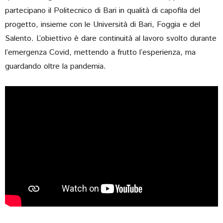
partecipano il Politecnico di Bari in qualità di capofila del
progetto, insieme con le Università di Bari, Foggia e del
Salento. L’obiettivo è dare continuità al lavoro svolto durante
l’emergenza Covid, mettendo a frutto l’esperienza, ma
guardando oltre la pandemia.
Play
-06:56
Play
Mute
Settings
Ente
full