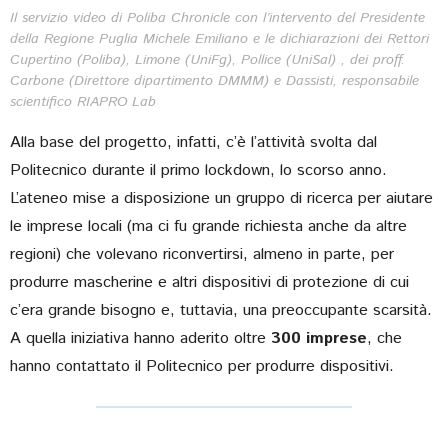
Il servizio video di Poliba Chronicle con l’intervento del Presidente
della Regione Puglia Michele Emiliano e le dichiarazioni dei Rettori
Cupertino (Poliba), Limone (UniFg), Pollice (UniSal) , dei proff.
Carbone (Direttore dipartimento DMMM) e Dassisti, responsabile
scientifico RIAPRO Lab
Alla base del progetto, infatti, c’è l’attività svolta dal
Politecnico durante il primo lockdown, lo scorso anno.
L’ateneo mise a disposizione un gruppo di ricerca per aiutare
le imprese locali (ma ci fu grande richiesta anche da altre
regioni) che volevano riconvertirsi, almeno in parte, per
produrre mascherine e altri dispositivi di protezione di cui
c’era grande bisogno e, tuttavia, una preoccupante scarsità.
A quella iniziativa hanno aderito oltre
300 imprese
, che
hanno contattato il Politecnico per produrre dispositivi.