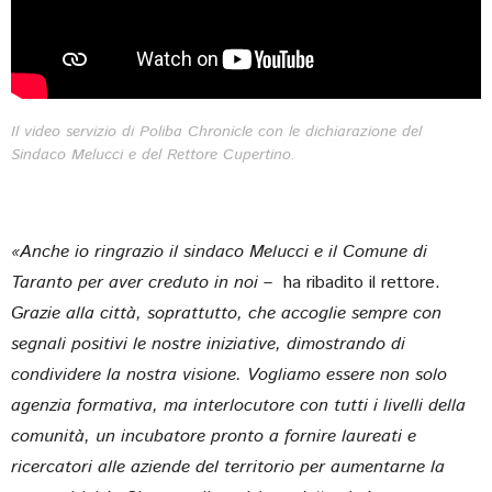
-05:59
Play
Mute
Settings
Ente
full
Il video servizio di Poliba Chronicle con le dichiarazione del
Sindaco Melucci e del Rettore Cupertino.
«Anche io ringrazio il sindaco Melucci e il Comune di
Taranto per aver creduto in noi
– ha ribadito il rettore.
Grazie alla città, soprattutto, che accoglie sempre con
segnali positivi le nostre iniziative, dimostrando di
condividere la nostra visione. Vogliamo essere non solo
agenzia formativa, ma interlocutore con tutti i livelli della
comunità, un incubatore pronto a fornire laureati e
ricercatori alle aziende del territorio per aumentarne la