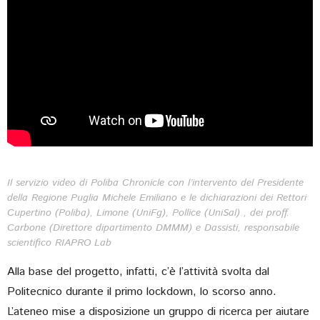
Play
-06:56
Play
Mute
Settings
Ente
full
Il servizio video di Poliba Chronicle con l’intervento del Presidente
della Regione Puglia Michele Emiliano e le dichiarazioni dei Rettori
Cupertino (Poliba), Limone (UniFg), Pollice (UniSal) , dei proff.
Carbone (Direttore dipartimento DMMM) e Dassisti, responsabile
scientifico RIAPRO Lab
Alla base del progetto, infatti, c’è l’attività svolta dal
Politecnico durante il primo lockdown, lo scorso anno.
L’ateneo mise a disposizione un gruppo di ricerca per aiutare