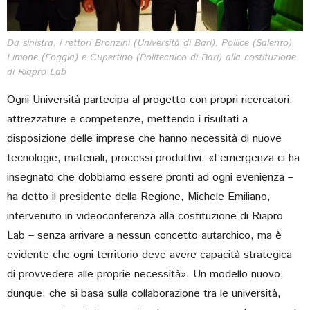
Da sinistra, i rettori Bronzini (Università di Bari), Pollice (Salento),
Limone (Foggia) e Cupertino (Politecnico di Bari) alla costituzione
di Riapro Lab
Ogni Università partecipa al progetto con propri ricercatori,
attrezzature e competenze, mettendo i risultati a
disposizione delle imprese che hanno necessità di nuove
tecnologie, materiali, processi produttivi. «L’emergenza ci ha
insegnato che dobbiamo essere pronti ad ogni evenienza –
ha detto il presidente della Regione, Michele Emiliano,
intervenuto in videoconferenza alla costituzione di Riapro
Lab – senza arrivare a nessun concetto autarchico, ma è
evidente che ogni territorio deve avere capacità strategica
di provvedere alle proprie necessità». Un modello nuovo,
dunque, che si basa sulla collaborazione tra le università,