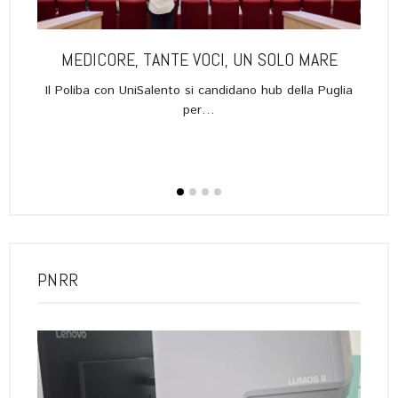
A PER
MEDICORE, TANTE VOCI, UN SOLO MARE
L
ACO,
Il Poliba con UniSalento si candidano hub della Puglia
NO
per…
Vers
 social
PNRR