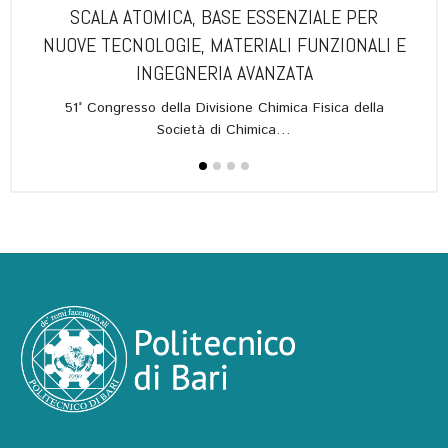
TTÀ
SCALA ATOMICA, BASE ESSENZIALE PER
GUA
NUOVE TECNOLOGIE, MATERIALI FUNZIONALI E
tive di
INGEGNERIA AVANZATA
51° Congresso della Divisione Chimica Fisica della
L’ann
Società di Chimica…