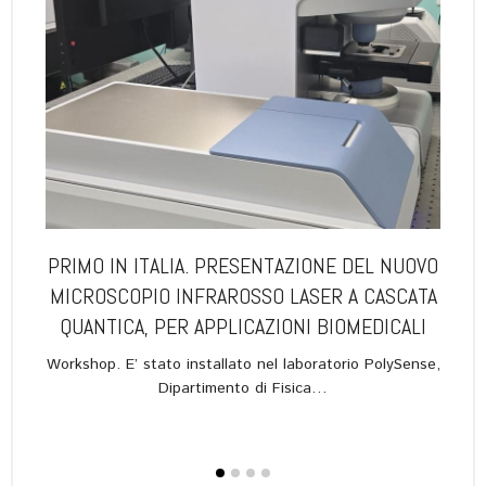
PRIMO IN ITALIA. PRESENTAZIONE DEL NUOVO
IL
VERSO
MICROSCOPIO INFRAROSSO LASER A CASCATA
 E
QUANTICA, PER APPLICAZIONI BIOMEDICALI
RE
Workshop. E’ stato installato nel laboratorio PolySense,
Dipartimento di Fisica…
ì 25