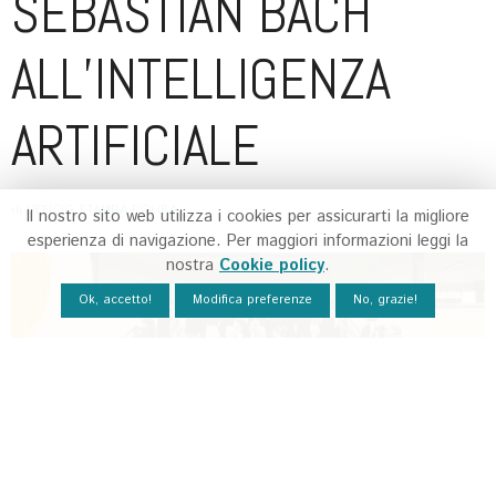
SEBASTIAN BACH
ALL’INTELLIGENZA
ARTIFICIALE
di
UFFICIO STAMPA POLIBA
Il nostro sito web utilizza i cookies per assicurarti la migliore
esperienza di navigazione. Per maggiori informazioni leggi la
nostra
Cookie policy
.
Ok, accetto!
Modifica preferenze
No, grazie!