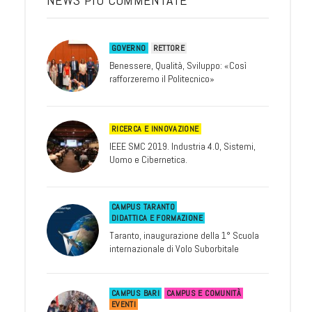
NEWS PIÙ COMMENTATE
GOVERNO
RETTORE
Benessere, Qualità, Sviluppo: «Così
rafforzeremo il Politecnico»
RICERCA E INNOVAZIONE
IEEE SMC 2019. Industria 4.0, Sistemi,
Uomo e Cibernetica.
CAMPUS TARANTO
DIDATTICA E FORMAZIONE
Taranto, inaugurazione della 1° Scuola
internazionale di Volo Suborbitale
CAMPUS BARI
CAMPUS E COMUNITÀ
EVENTI