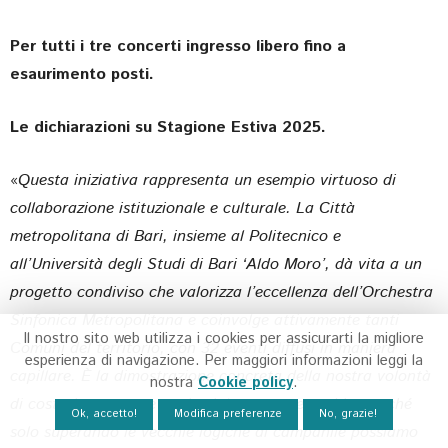
Per tutti i tre concerti ingresso libero fino a
esaurimento posti.
Le dichiarazioni su Stagione Estiva 2025.
«
Questa iniziativa rappresenta un esempio virtuoso di
collaborazione istituzionale e culturale. La Città
metropolitana di Bari, insieme al Politecnico e
all’Università degli Studi di Bari ‘Aldo Moro’, dà vita a un
progetto condiviso che valorizza l’eccellenza dell’Orchestra
Sinfonica Metropolitana e coinvolge attivamente tanti
Il nostro sito web utilizza i cookies per assicurarti la migliore
Comuni del territorio, con 32 eventi diffusi in maniera
esperienza di navigazione. Per maggiori informazioni leggi la
capillare. È la dimostrazione concreta della nostra volontà
nostra
Cookie policy
.
di costruire una rete territoriale senza gerarchie, perché
Ok, accetto!
Modifica preferenze
No, grazie!
solo superando le vecchie logiche di campanile possiamo