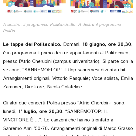
A sinistra, il programma PoliBa/UniBa. A destra il programma
PoliBa
Le tappe del Politecnico.
Domani,
18 giugno, ore 20,30
,
è in programma il primo dei tre appuntamenti al Politecnico,
presso l’Atrio Cherubini (campus universitario). Si parte con la
sezione, “SANREMOFLOP”, I flop sanremesi diventati hit.
Arrangiamenti originali, Vittorio Pasquale; Voce solista, Emilia
Zamuner; Direttore, Nicola Colafelice.
Gli altri due concerti Poliba presso “Atrio Cherubini” sono:
lunedì,
1° luglio, ore 20,30
. “SANREMOTOP: IL
VINCITORE È …”. Le canzoni che hanno trionfato a
Sanremo Anni ’50-70. Arrangiamenti originali di Marco Grasso