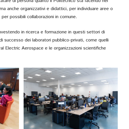
atare di persona quanto il Politecnico sta facendo nei
RETTORE, CUPE
, ma anche organizzativi e didattici, per individuare aree o
Verso Poliba 2026. Ma
, per possibili collaborazioni in comune.
novembre, diretta social
vestendo in ricerca e formazione in questi settori di
i successo dei laboratori pubblico-privati, come quelli
l Electric Aerospace e le organizzazioni scientifiche