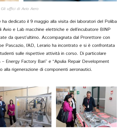
PRIMO IN ITAL
 Gli uffici di Avio Aero
PRESENTAZIONE DE
 ha dedicato il 9 maggio alla visita dei laboratori del Poliba
MICROSCOPIO INF
 di Avio e Lab macchine elettriche e dell’incubatore BINP
LASER A CASCATA Q
urate da quest’ultimo. Accompagnata dal Prorettore con
PER APPLICAZ
pe Pascazio, l’AD, Lerario ha incontrato e si è confrontata
BIOMEDICAL
tudenti sulle rispettive attività in corso. Di particolare
Workshop. E’ stato inst
EFB – Energy Factory Bari” e “Apulia Repair Development
laboratorio PolySense, D
o alla rigenerazione di componenti aeronautici.
di Fisica…