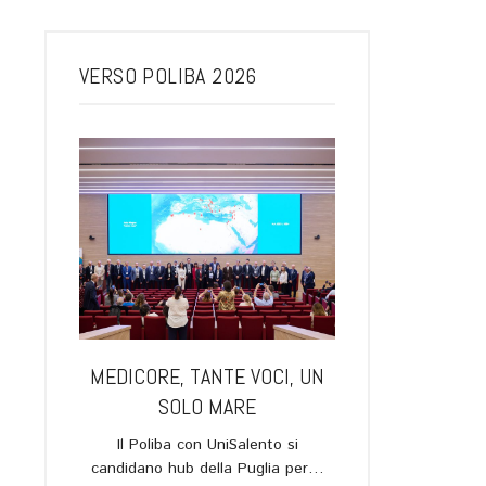
VERSO POLIBA 2026
ARI, UNA
MEDICORE, TANTE VOCI, UN
LA SPACE ECO
 IL
SOLO MARE
FUTURO DELL
OGO TRA
Il Poliba con UniSalento si
Verso Poliba 2026.
EDI E IL
candidano hub della Puglia per…
novembre, ore 19