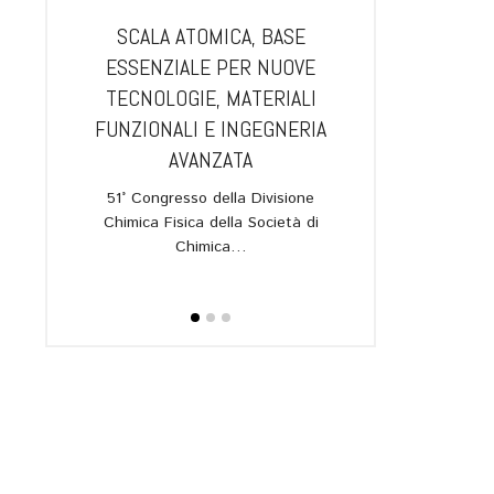
IA.
SCALA ATOMICA, BASE
GUANGZHOU E B
L NUOVO
ESSENZIALE PER NUOVE
PIÙ VICINE: AL 
RAROSSO
TECNOLOGIE, MATERIALI
APRIRÀ UN
UANTICA,
FUNZIONALI E INGEGNERIA
DELL’ISTITUTO
IONI
AVANZATA
L’annuncio in oc
I
quarantesimo anni
51° Congresso della Divisione
gemellaggio 
Chimica Fisica della Società di
allato nel
Chimica…
ipartimento