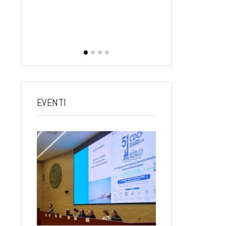
dirett
RTINO
rtedì, 21
 Poliba 17…
EVENTI