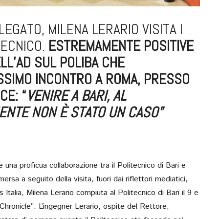
EGATO, MILENA LERARIO VISITA I
TECNICO.
ESTREMAMENTE POSITIVE
LL’AD SUL POLIBA CHE
SSIMO INCONTRO A ROMA, PRESSO
CE: “
VENIRE A BARI, AL
ENTE NON È STATO UN CASO”
una proficua collaborazione tra il Politecnico di Bari e
SULL’ASSE NAPOLI-B
ersa a seguito della visita, fuori dai riflettori mediatici,
STRATEGIA PER
Italia, Milena Lerario compiuta al Politecnico di Bari il 9 e
MEZZOGIORNO DIAL
Chronicle”. L’ingegner Lerario, ospite del Rettore,
IL SINDACO, MANFR