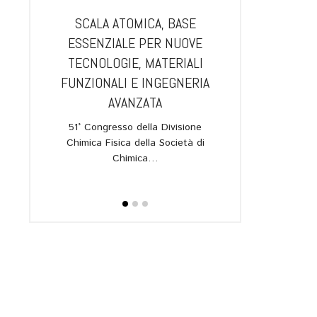
IA.
SCALA ATOMICA, BASE
GUANGZHOU E B
L NUOVO
ESSENZIALE PER NUOVE
PIÙ VICINE: AL 
n
RAROSSO
TECNOLOGIE, MATERIALI
APRIRÀ UN
UANTICA,
FUNZIONALI E INGEGNERIA
DELL’ISTITUTO
IONI
AVANZATA
L’annuncio in oc
I
quarantesimo anni
51° Congresso della Divisione
gemellaggio 
Chimica Fisica della Società di
allato nel
Chimica…
ipartimento