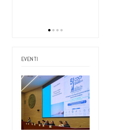
dirett
RTINO
rtedì, 21
 Poliba 17…
EVENTI