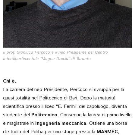
Il prof.
Gianluca Percoco
è il neo Presidente del Centro
Interdipartimentale “Magna Grecia” di Taranto
Chi è.
La carriera del neo Presidente, Percoco si sviluppa per la
quasi totalità nel Politecnico di Bari. Dopo la maturità
scientifica presso il liceo “E. Fermi” del capoluogo, diventa
studente del
Politecnico
. Consegue la laurea di primo livello
e magistrale in
Ingegneria meccanica
. Ottiene una borsa
di studio del Poliba per uno stage presso la
MASMEC
,