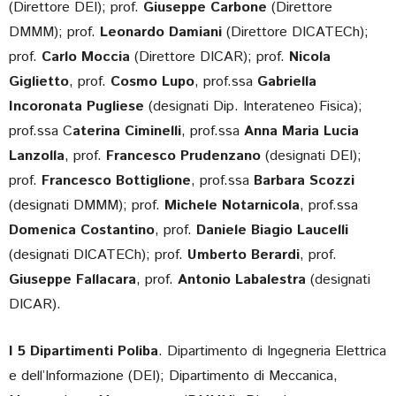
(Direttore DEI); prof.
Giuseppe Carbone
(Direttore
DMMM); prof.
Leonardo Damiani
(Direttore DICATECh);
prof.
Carlo Moccia
(Direttore DICAR); prof.
Nicola
Giglietto
, prof.
Cosmo Lupo
, prof.ssa
Gabriella
Incoronata Pugliese
(designati Dip. Interateneo Fisica);
prof.ssa C
aterina Ciminelli
, prof.ssa
Anna Maria Lucia
Lanzolla
, prof.
Francesco Prudenzano
(designati DEI);
prof.
Francesco Bottiglione
, prof.ssa
Barbara Scozzi
(designati DMMM); prof.
Michele Notarnicola
, prof.ssa
Domenica Costantino
, prof.
Daniele Biagio Laucelli
(designati DICATECh); prof.
Umberto Berardi
, prof.
Giuseppe Fallacara
, prof.
Antonio Labalestra
(designati
DICAR).
I 5 Dipartimenti Poliba
. Dipartimento di Ingegneria Elettrica
e dell’Informazione (DEI); Dipartimento di Meccanica,