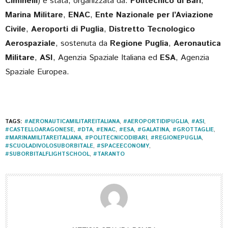
Ciminelli
) è stata, organizzata da:
Politecnico di Bari
,
Marina Militare
,
ENAC
,
Ente Nazionale per l’Aviazione
Civile
,
Aeroporti di Puglia
,
Distretto Tecnologico
Aerospaziale
, sostenuta da
Regione Puglia
,
Aeronautica
Militare
,
ASI
, Agenzia Spaziale Italiana ed
ESA
, Agenzia
Spaziale Europea.
TAGS:
#AERONAUTICAMILITAREITALIANA
,
#AEROPORTIDIPUGLIA
,
#ASI
,
#CASTELLOARAGONESE
,
#DTA
,
#ENAC
,
#ESA
,
#GALATINA
,
#GROTTAGLIE
,
#MARINAMILITAREITALIANA
,
#POLITECNICODIBARI
,
#REGIONEPUGLIA
,
#SCUOLADIVOLOSUBORBITALE
,
#SPACEECONOMY
,
#SUBORBITALFLIGHTSCHOOL
,
#TARANTO