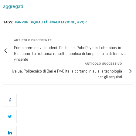
aggregati
TAGS:
#ANVUR
,
#QUALITÀ
,
#VALUTAZIONE
,
#VQR
ARTICOLO PRECEDENTE
Primo premio agli studenti Poliba del RoboPhysics Laboratory in
Giappone. La fruttuosa raccolta robotica di lamponi fa la differenza
vincente
ARTICOLO SUCCESSIVO
Ivalua, Politecnico di Bari e PwC Italia portano in aula la tecnologia
per gli acquisti