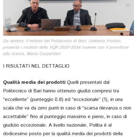
Da sinistra: il rettore del Politecnico di Bari, Umberto Fratino,
presenta i risultati della VQR 2020-2024 insieme con il prorettore
alla ricerca, Mario Carpentieri
I RISULTATI NEL DETTAGLIO
Qualità media dei prodotti
Quelli presentati dal
Politecnico di Bari hanno ottenuto giudizi compresi tra
“eccellente” (punteggio 0.8) ed “eccezionale” (1), in una
scala che va da zero punti in caso di “scarsa rilevanza o non
accettabile” fino al punteggio massimo e pieno, in caso di
giudizio eccezionale. A livello nazionale, Poliba è al
dodicesimo posto per la qualità media dei prodotti della