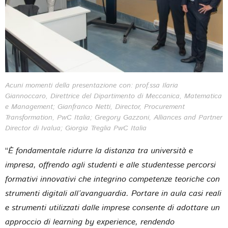
Acuni momenti della presentazione con: prof.ssa Ilaria
Giannoccaro, Direttrice del Dipartimento di Meccanica, Matematica
e Management; Gianfranco Netti, Director, Procurement
Transformation, PwC Italia; Gregory Gazzoni, Alliances and Partner
Director di Ivalua; Giorgia Treglia PwC Italia
“
È fondamentale ridurre la distanza tra università e
impresa, offrendo agli studenti e alle studentesse percorsi
formativi innovativi che integrino competenze teoriche con
strumenti digitali all’avanguardia. Portare in aula casi reali
e strumenti utilizzati dalle imprese consente di adottare un
approccio di learning by experience, rendendo