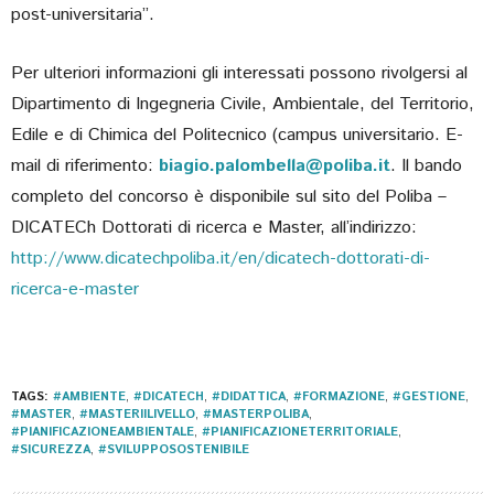
post-universitaria”.
Per ulteriori informazioni gli interessati possono rivolgersi al
Dipartimento di Ingegneria Civile, Ambientale, del Territorio,
Edile e di Chimica del Politecnico (campus universitario. E-
mail di riferimento:
biagio.palombella@poliba.it
. Il bando
completo del concorso è disponibile sul sito del Poliba –
DICATECh Dottorati di ricerca e Master, all’indirizzo:
http://www.dicatechpoliba.it/en/dicatech-dottorati-di-
ricerca-e-master
TAGS:
#AMBIENTE
,
#DICATECH
,
#DIDATTICA
,
#FORMAZIONE
,
#GESTIONE
,
#MASTER
,
#MASTERIILIVELLO
,
#MASTERPOLIBA
,
#PIANIFICAZIONEAMBIENTALE
,
#PIANIFICAZIONETERRITORIALE
,
#SICUREZZA
,
#SVILUPPOSOSTENIBILE