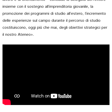
insieme con il sostegno all’imprenditoria giovanile, la
promozione dei programmi di studio all’estero, l’incremento
delle esperienze sul campo durante il percorso di studio
costituiscono, oggi più che mai, degli obiettivi strategici per
il nostro Ateneo».
Play
-03:39
Play
Mute
Settings
Ente