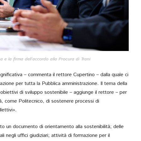
PRIMO IN ITAL
PRESENTAZIONE DE
MICROSCOPIO INF
LASER A CASCATA Q
PER APPLICAZ
BIOMEDICAL
pa e la firma dell’accordo alla Procura di Trani
Workshop. E’ stato inst
laboratorio PolySense, D
gnificativa – commenta il rettore Cupertino – dalla quale ci
di Fisica…
azione per tutta la Pubblica amministrazione. Il tema della
 obiettivi di sviluppo sostenibile – aggiunge il rettore – per
tà, come Politecnico, di sostenere processi di
ettivi».
o un documento di orientamento alla sostenibilità; delle
 negli uffici giudiziari; attività di formazione per il