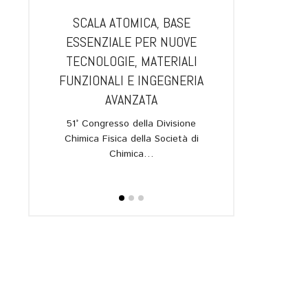
IA.
SCALA ATOMICA, BASE
GUANGZHOU E B
L NUOVO
ESSENZIALE PER NUOVE
PIÙ VICINE: AL 
RAROSSO
TECNOLOGIE, MATERIALI
APRIRÀ UN
UANTICA,
FUNZIONALI E INGEGNERIA
DELL’ISTITUTO
IONI
AVANZATA
L’annuncio in oc
I
quarantesimo anni
51° Congresso della Divisione
gemellaggio 
Chimica Fisica della Società di
allato nel
Chimica…
ipartimento