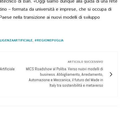
litecnico di Bari. «Oggi siamo dunque alla guida di una rete
tino – formata da università e imprese, che si occupa di
aese nella transizione ai nuovi modelli di sviluppo
LIGENZAARTIFICIALE
,
#REGIONEPUGLIA
ARTICOLO SUCCESSIVO
rtificiale
MICS Roadshow al Poliba. Verso nuovi modelli di
business. Abbigliamento, Arredamento,
Automazione e Meccanica, il futuro del Made in
Italy tra sostenibilità e metaverso