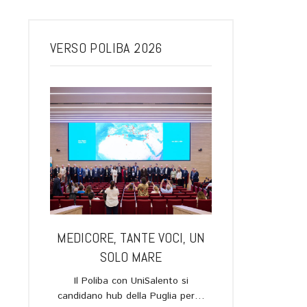
VERSO POLIBA 2026
ARI, UNA
MEDICORE, TANTE VOCI, UN
LA SPACE ECO
 IL
SOLO MARE
FUTURO DELL
OGO TRA
Il Poliba con UniSalento si
Verso Poliba 2026.
EDI E IL
candidano hub della Puglia per…
novembre, ore 19