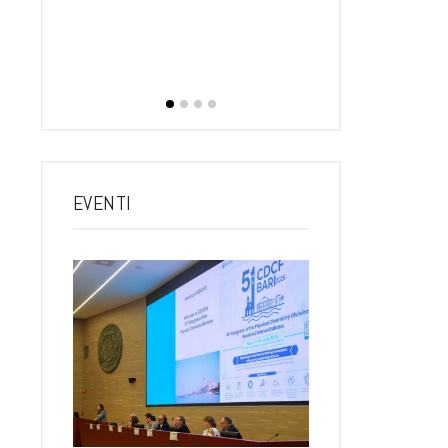
dirett
RTINO
rtedì, 21
 Poliba 17…
EVENTI