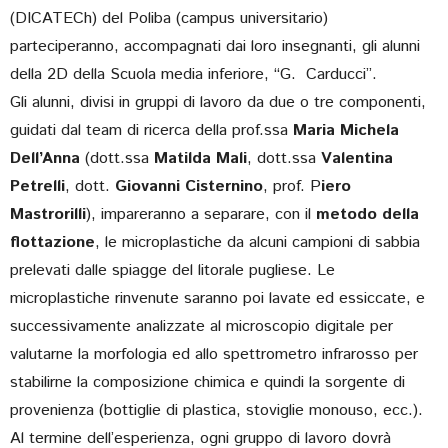
(DICATECh) del Poliba (campus universitario)
parteciperanno, accompagnati dai loro insegnanti, gli alunni
della 2D della Scuola media inferiore, “G. Carducci”.
Gli alunni, divisi in gruppi di lavoro da due o tre componenti,
guidati dal team di ricerca della prof.ssa
Maria Michela
Dell’Anna
(dott.ssa
Matilda Mali
, dott.ssa
Valentina
Petrelli
, dott.
Giovanni Cisternino
, prof. P
iero
Mastrorilli
), impareranno a separare, con il
metodo della
flottazione
, le microplastiche da alcuni campioni di sabbia
prelevati dalle spiagge del litorale pugliese. Le
microplastiche rinvenute saranno poi lavate ed essiccate, e
successivamente analizzate al microscopio digitale per
valutarne la morfologia ed allo spettrometro infrarosso per
stabilirne la composizione chimica e quindi la sorgente di
provenienza (bottiglie di plastica, stoviglie monouso, ecc.).
Al termine dell’esperienza, ogni gruppo di lavoro dovrà