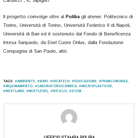
Carducci”, IC Japigia1.
Il progetto coinvolge oltre al
Poliba
gli atenei: Politecnico di
Torino, Università di Torino, Università Federico II di Napoli,
Università di Bari ed è sostenuto dal Fondo di Beneficenza
Intesa Sanpaolo, da Enel Cuore Onlus, dalla Fondazione
Compagnia di San Paolo, altri.
TAGS:
#AMBIENTE
,
#BARI
,
#DICATECH
,
#EDUCAZIONE
,
#FRANCONOBILE
,
#INQUINAMENTO
,
#LABORATORIOCHIMICA
,
#MICROPLASTICHE
,
#NEXTLAND
,
#NEXTLEVEL
,
#RICICLO
,
#STEM
UFFICIO STAMPA POLIBA