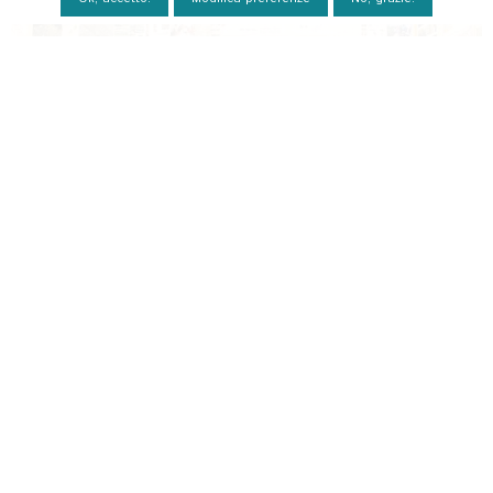
RIGENERAZIONE URBANA
. IL
PROGETTO, “CORTE DON BOSCO”: DA
SPAZIO ANONIMO, PRIVO DI IDENTITÀ,
A GIARDINO VERDE DI RELAZIONE PER
L’INTERO QUARTIERE E I SUOI