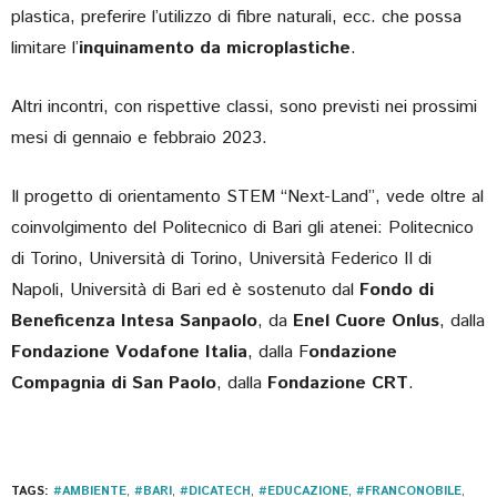
plastica, preferire l’utilizzo di fibre naturali, ecc. che possa
limitare l’
inquinamento da microplastiche
.
Altri incontri, con rispettive classi, sono previsti nei prossimi
mesi di gennaio e febbraio 2023.
Il progetto di orientamento STEM “Next-Land”, vede oltre al
coinvolgimento del Politecnico di Bari gli atenei: Politecnico
di Torino, Università di Torino, Università Federico II di
Napoli, Università di Bari ed è sostenuto dal
Fondo di
Beneficenza Intesa Sanpaolo
, da
Enel Cuore Onlus
, dalla
Fondazione Vodafone Italia
, dalla F
ondazione
Compagnia di San Paolo
, dalla
Fondazione CRT
.
TAGS:
#AMBIENTE
,
#BARI
,
#DICATECH
,
#EDUCAZIONE
,
#FRANCONOBILE
,