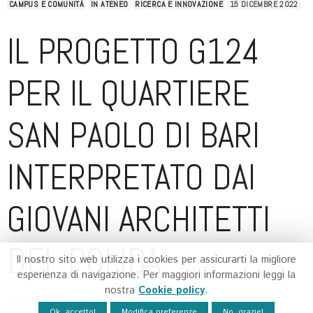
CAMPUS E COMUNITÀ
IN ATENEO
RICERCA E INNOVAZIONE
15 DICEMBRE 2022
IL PROGETTO G124
PER IL QUARTIERE
SAN PAOLO DI BARI
INTERPRETATO DAI
GIOVANI ARCHITETTI
DEL POLIBA
Il nostro sito web utilizza i cookies per assicurarti la migliore
esperienza di navigazione. Per maggiori informazioni leggi la
nostra
Cookie policy
.
di
LEONARDO LEGROTTAGLIE
Ok, accetto!
Modifica preferenze
No, grazie!