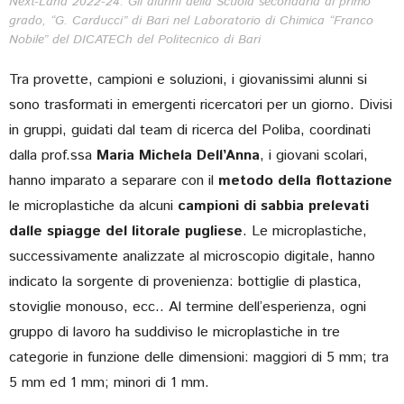
Next-Land 2022-24. Gli alunni della Scuola secondaria di primo
grado, “G. Carducci” di Bari nel Laboratorio di Chimica “
Franco
Nobile”
del DICATECh del Politecnico di Bari
Tra provette, campioni e soluzioni, i giovanissimi alunni si
sono trasformati in emergenti ricercatori per un giorno. Divisi
in gruppi, guidati dal team di ricerca del Poliba, coordinati
dalla prof.ssa
Maria Michela Dell’Anna
, i giovani scolari,
hanno imparato a separare con il
metodo della flottazione
le microplastiche da alcuni
campioni di sabbia prelevati
dalle spiagge del litorale pugliese
. Le microplastiche,
successivamente analizzate al microscopio digitale, hanno
indicato la sorgente di provenienza: bottiglie di plastica,
stoviglie monouso, ecc.. Al termine dell’esperienza, ogni
gruppo di lavoro ha suddiviso le microplastiche in tre
categorie in funzione delle dimensioni: maggiori di 5 mm; tra
5 mm ed 1 mm; minori di 1 mm.