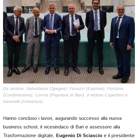
Da sinistra: Sabastiano (Spegea); Favuzzi (Exprivia); Fontana
(Confindustria); Carrus (Popolare di Bari); il rettore Cupertino e
Garavelli (Universus)
Hanno concluso i lavori, augurando successo alla nuova
business school, il vicesindaco di Bari e assessore alla
Trasformazione digitale,
Eugenio Di Sciascio
e il presidente