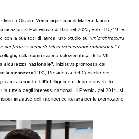
RETTORE, CUPE
Verso Poliba 2026. Ma
he Marco Olivieri. Venticinque anni di Matera, laurea
novembre, diretta social
municazioni al Politecnico di Bari nel 2025, voto 110/110 e
e con la sua tesi di laurea, uno studio su
“un’architettura
le nei futuri sistemi di telecomunicazioni radiomobili”
è
olleghi, dalla commissione selezionatrice della VII
la sicurezza nazionale”.
Iniziativa promossa dal
er la sicurezza
(DIS),
Presidenza del Consiglio dei
 i giovani al mondo dell’Intelligence e di promuovere lo
la tutela degli interessi nazionali. Il Premio, dal 2014, si
pali iniziative dell’Intelligence italiana per la promozione