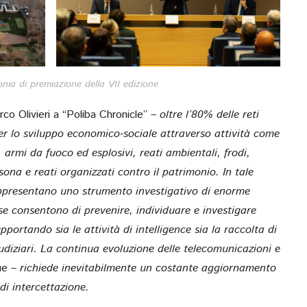
ia di premiazione della VII edizione
co Olivieri
a “Poliba Chronicle”
– oltre l’80% delle reti
per lo sviluppo economico-sociale attraverso attività come
, armi da fuoco ed esplosivi, reati ambientali, frodi,
sona e reati organizzati contro il patrimonio. In tale
rappresentano uno strumento investigativo di enorme
sse consentono di prevenire, individuare e investigare
upportando sia le attività di intelligence sia la raccolta di
iudiziari. La continua evoluzione delle telecomunicazioni e
ue
– richiede inevitabilmente un costante aggiornamento
di intercettazione.