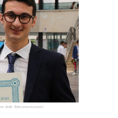
PRIMO IN ITAL
PRESENTAZIONE DE
MICROSCOPIO INF
LASER A CASCATA Q
PER APPLICAZ
BIOMEDICAL
Workshop. E’ stato inst
laboratorio PolySense, D
di Fisica…
ere delle Telecomunicazioni