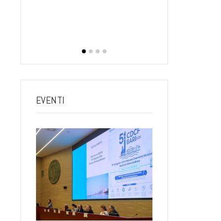
dirett
RTINO
rtedì, 21
 Poliba 17…
EVENTI