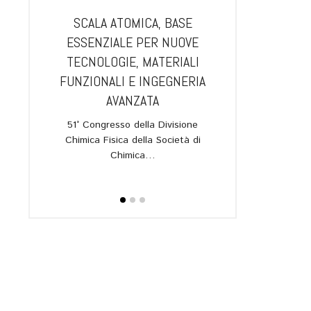
IA.
SCALA ATOMICA, BASE
GUANGZHOU E B
L NUOVO
ESSENZIALE PER NUOVE
PIÙ VICINE: AL 
RAROSSO
TECNOLOGIE, MATERIALI
APRIRÀ UN
UANTICA,
FUNZIONALI E INGEGNERIA
DELL’ISTITUTO
IONI
AVANZATA
L’annuncio in oc
I
quarantesimo anni
51° Congresso della Divisione
gemellaggio 
Chimica Fisica della Società di
allato nel
Chimica…
ipartimento