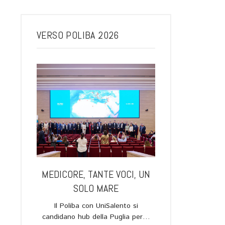
VERSO POLIBA 2026
ARI, UNA
MEDICORE, TANTE VOCI, UN
LA SPACE ECO
 IL
SOLO MARE
FUTURO DELL
OGO TRA
Il Poliba con UniSalento si
Verso Poliba 2026.
EDI E IL
candidano hub della Puglia per…
novembre, ore 19