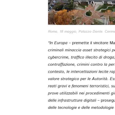
Roma, 18 maggio, Palazzo Dante. Cerimon
“In Europa –
premette il vincitore Mar
criminali minaccia asset strategici 
cybercrime, traffico illecito di droga
contraffazione, crimini contro la per
contesto, le intercettazioni lecite 
valore strategico per le Autorità. E
reati gravi e fenomeni terroristici, s
prove utilizzabili nei procedimenti g
delle infrastrutture digitali –
proseg
delle tecnologie e delle metodologie 