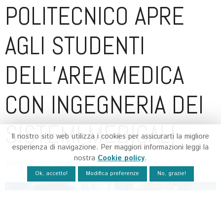
POLITECNICO APRE
AGLI STUDENTI
DELL’AREA MEDICA
CON INGEGNERIA DEI
SISTEMI MEDICALI
Il nostro sito web utilizza i cookies per assicurarti la migliore
esperienza di navigazione. Per maggiori informazioni leggi la
nostra
Cookie policy
.
di
UFFICIO STAMPA POLIBA
Ok, accetto!
Modifica preferenze
No, grazie!