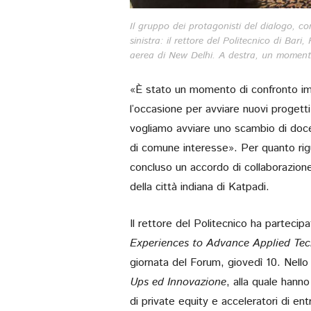
Il gruppo dei protagonisti del dialogo, co
sinistra: il rettore del Politecnico di Bari
aerea di New Delhi. A destra, un momento 
«È stato un momento di confronto impo
l’occasione per avviare nuovi progetti 
vogliamo avviare uno scambio di docent
di comune interesse». Per quanto rigua
concluso un accordo di collaborazione 
della città indiana di Katpadi.
Il rettore del Politecnico ha partecip
Experiences to Advance Applied Te
giornata del Forum, giovedì 10. Nello
Ups ed Innovazione
, alla quale hanno
di private equity e acceleratori di ent