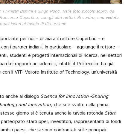
n i ministri Bernini e Singh Rana. Nelle foto piccole sopra, da
, Francesco Cupertino, con gli altri rettori. Al centro, una veduta
dei lavori al tavolo di discussione
rtante per noi – dichiara il rettore Cupertino – e
con i partner indiani. In particolare – aggiunge il rettore –
i, studenti e progetti internazionali di ricerca, nei settori
rda i rapporti accademici, infatti, il Politecnico ha già
con il VIT- Vellore Institute of Technology, un’università
ato anche al dialogo
Science for Innovation -Sharing
chnology and Innovation
, che si è svolto nella prima
 stesso giorno si è tenuta anche la tavola rotonda
Start-
 partecipato startupper, investitori, rappresentanti di fondi
rambi i paesi, che si sono confrontati sulle principali