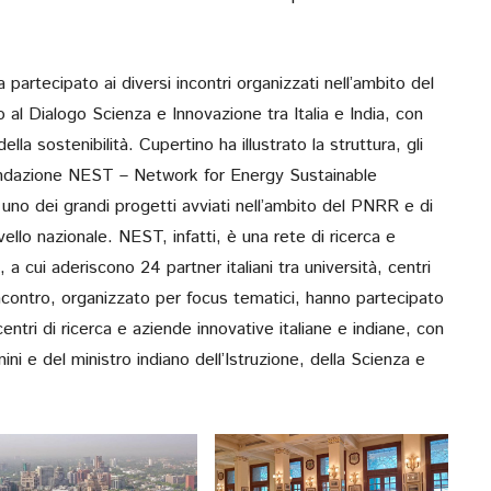
RETTORE, CUPE
Verso Poliba 2026. Ma
novembre, diretta social
 partecipato ai diversi incontri organizzati nell’ambito del
o al Dialogo Scienza e Innovazione tra Italia e India, con
lla sostenibilità. Cupertino ha illustrato la struttura, gli
a fondazione NEST – Network for Energy Sustainable
 uno dei grandi progetti avviati nell’ambito del PNRR e di
livello nazionale. NEST, infatti, è una rete di ricerca e
, a cui aderiscono 24 partner italiani tra università, centri
incontro, organizzato per focus tematici, hanno partecipato
 centri di ricerca e aziende innovative italiane e indiane, con
nini e del ministro indiano dell’Istruzione, della Scienza e