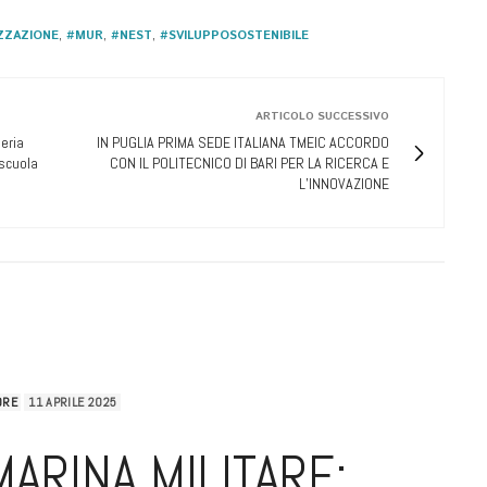
ZZAZIONE
,
#MUR
,
#NEST
,
#SVILUPPOSOSTENIBILE
ARTICOLO SUCCESSIVO
eria
IN PUGLIA PRIMA SEDE ITALIANA TMEIC ACCORDO
iscuola
CON IL POLITECNICO DI BARI PER LA RICERCA E
L’INNOVAZIONE
ORE
11 APRILE 2025
ARINA MILITARE: