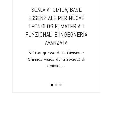
IA.
SCALA ATOMICA, BASE
GUANGZHOU E B
L NUOVO
ESSENZIALE PER NUOVE
PIÙ VICINE: AL 
RAROSSO
TECNOLOGIE, MATERIALI
APRIRÀ UN
UANTICA,
FUNZIONALI E INGEGNERIA
DELL’ISTITUTO
IONI
AVANZATA
L’annuncio in oc
I
quarantesimo anni
51° Congresso della Divisione
gemellaggio 
Chimica Fisica della Società di
allato nel
Chimica…
ipartimento