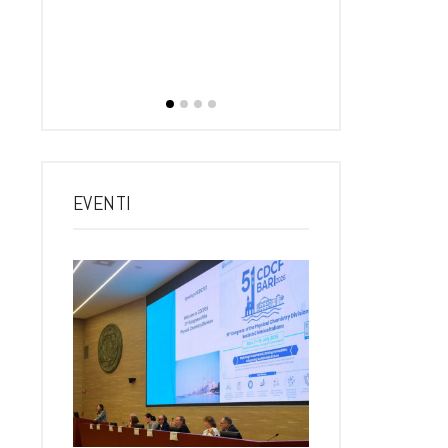
dirett
RTINO
rtedì, 21
 Poliba 17…
EVENTI