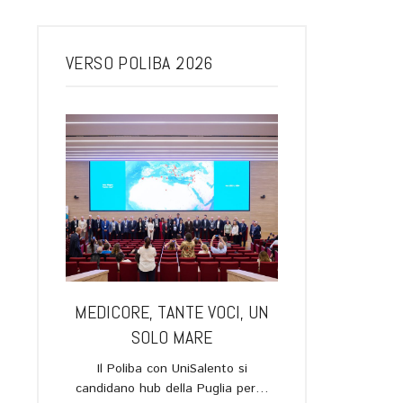
VERSO POLIBA 2026
ARI, UNA
MEDICORE, TANTE VOCI, UN
LA SPACE ECO
 IL
SOLO MARE
FUTURO DELL
OGO TRA
Il Poliba con UniSalento si
Verso Poliba 2026.
EDI E IL
candidano hub della Puglia per…
novembre, ore 19