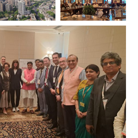
PRIMO IN ITAL
PRESENTAZIONE DE
MICROSCOPIO INF
LASER A CASCATA Q
PER APPLICAZ
BIOMEDICAL
Workshop. E’ stato inst
laboratorio PolySense, D
di Fisica…