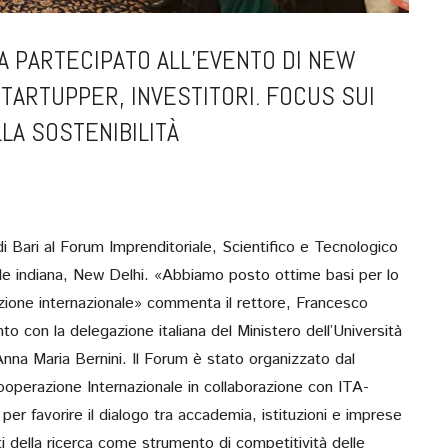
A PARTECIPATO ALL’EVENTO DI NEW
STARTUPPER, INVESTITORI. FOCUS SUI
LA SOSTENIBILITÀ
i Bari al Forum Imprenditoriale, Scientifico e Tecnologico
pitale indiana, New Delhi. «Abbiamo posto ottime basi per lo
razione internazionale» commenta il rettore, Francesco
to con la delegazione italiana del Ministero dell’Università
SULL’ASSE NAPOLI-B
Anna Maria Bernini. Il Forum è stato organizzato dal
STRATEGIA PER
Cooperazione Internazionale in collaborazione con ITA-
MEZZOGIORNO DIAL
per favorire il dialogo tra accademia, istituzioni e imprese
IL SINDACO, MANFR
ti della ricerca come strumento di competitività delle