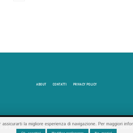
ABOUT
CONTATTI
PRIVACY POLICY
er assicurarti la migliore esperienza di navigazione. Per maggiori inf
co di Bari - Via Amendola 126/b - 70126 Bari - c.f. 93051590722 | p.i. 0430