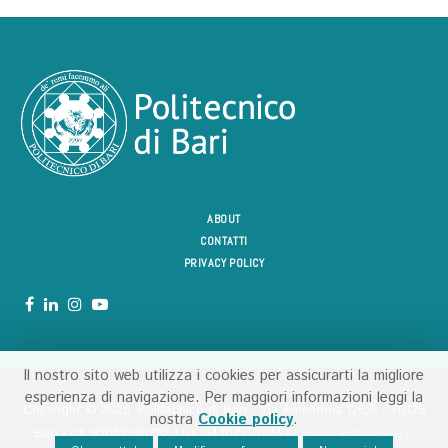
ABOUT
CONTATTI
PRIVACY POLICY
Il nostro sito web utilizza i cookies per assicurarti la migliore
esperienza di navigazione. Per maggiori informazioni leggi la
Copyright ©️ 2020. Politecnico di Bari - Via Amendola 126/b - 70126
nostra
Cookie policy
.
Bari - c.f. 93051590722 | p.i. 04301530723 -
Privacy
e
Note legali