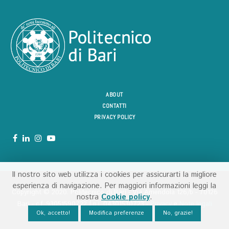
ABOUT
CONTATTI
PRIVACY POLICY
Il nostro sito web utilizza i cookies per assicurarti la migliore
esperienza di navigazione. Per maggiori informazioni leggi la
Copyright ©️ 2020. Politecnico di Bari - Via Amendola 126/b - 70126
nostra
Cookie policy
.
Bari - c.f. 93051590722 | p.i. 04301530723 -
Privacy
e
Note legali
Ok, accetto!
Modifica preferenze
No, grazie!