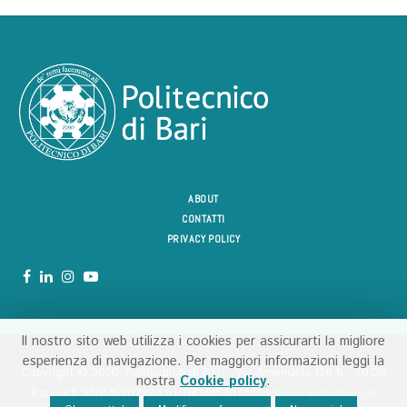
ABOUT
CONTATTI
PRIVACY POLICY
Il nostro sito web utilizza i cookies per assicurarti la migliore
esperienza di navigazione. Per maggiori informazioni leggi la
Copyright ©️ 2020. Politecnico di Bari - Via Amendola 126/b - 70126
nostra
Cookie policy
.
Bari - c.f. 93051590722 | p.i. 04301530723 -
Privacy
e
Note legali